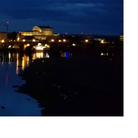
n
.eu