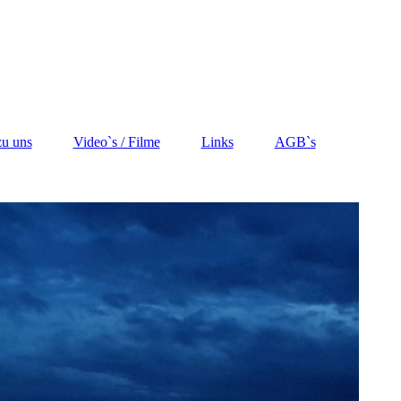
zu uns
Video`s / Filme
Links
AGB`s